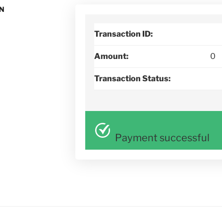
N
Transaction ID:
Amount:
0
Transaction Status:
Payment successful