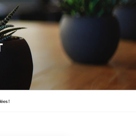
T
dées !