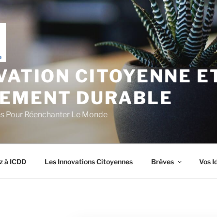
VATION CITOYENNE E
EMENT DURABLE
es Pour Réenchanter Le Monde
z à ICDD
Les Innovations Citoyennes
Brèves
Vos I