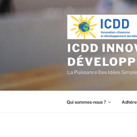
Aller
au
contenu
principal
ICDD INNO
DÉVELOPP
La Puissance Des Idées Simpl
Qui sommes-nous ?
Adhére