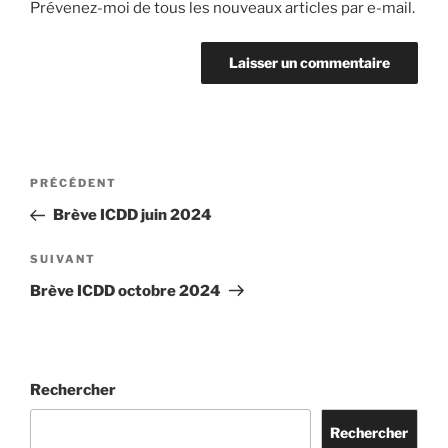
Prévenez-moi de tous les nouveaux articles par e-mail.
Navigation
Article
PRÉCÉDENT
de
précédent
Brève ICDD juin 2024
l’article
Article
SUIVANT
suivant
Brève ICDD octobre 2024
Rechercher
Rechercher