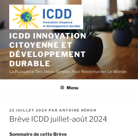
Aller
au
contenu
principal
ICDD INNOVATION
CITOYENNE ET
DÉVELOPPEMENT
DURABLE
La Puissance Des Idées Simples Pour Réenchanter Le Monde
Menu
PUBLIÉ
22 JUILLET 2024
PAR
ANTOINE HÉRON
LE
Brève ICDD juillet-août 2024
Sommaire de cette Brève