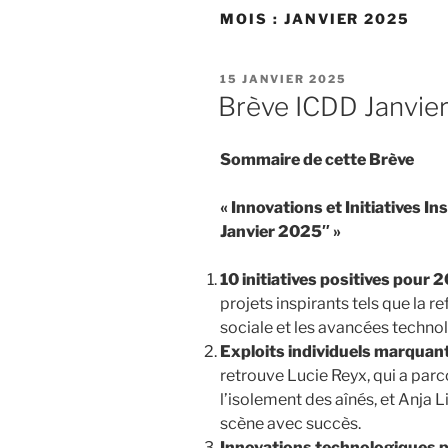
MOIS :
JANVIER 2025
PUBLIÉ
15 JANVIER 2025
LE
Brève ICDD Janvie
Sommaire de cette Brève
« Innovations et Initiatives I
Janvier 2025″ »
10 initiatives positives pour 
projets inspirants tels que la r
sociale et les avancées techno
Exploits individuels marquan
retrouve Lucie Reyx, qui a pa
l’isolement des aînés, et Anja 
scène avec succès.
Innovations technologiques p