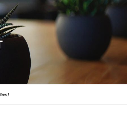
T
dées !