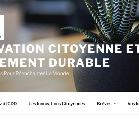
VATION CITOYENNE E
EMENT DURABLE
es Pour Réenchanter Le Monde
z à ICDD
Les Innovations Citoyennes
Brèves
Vos I