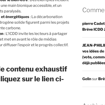
, une main bionique accessible, et un
Comment
s paralysés.
et énergétiques
: La décarbonation
ydrogène solide figurent parmi les projets
pierre Cadet
nte carbone.
Brève ICDD 
en
: L’ICDD invite les lecteurs à partager
t met en avant le rôle de médias
diffuser l’espoir et le progrès collectif.
JEAN-PHIL
vos idées de
(vote, comme
déjà publiée
le contenu exhaustif
iquez sur le lien ci-
Gelin
sur
Brè