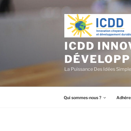
Aller
au
contenu
principal
ICDD INNO
DÉVELOPP
La Puissance Des Idées Simpl
Qui sommes-nous ?
Adhére