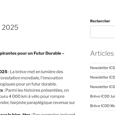
Rechercher
r 2025
Articles
nspirantes pour un Futur Durable –
Newsletter ICD
2025
: La brève met en lumière des
Newsletter ICD
eforestation mondiale, l’innovation
logiques pour un futur durable.
Newsletter ICD
ts
: Parmi les histoires présentées, on
rcouru 4 000 km à vélo pour rompre
Brève ICDD Ju
Linder, harpiste paraplégique revenue sur
Brève ICDD Ma
our le bien-être
: Des exemples incluent